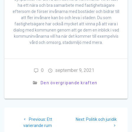
ha ett nära och bra samarbete med fastighetsägare
eftersom de förser invånarna med bostäder och bidrar till
att fler invånare kan bo och leva i staden. Du som
fastighetsägare har också mycket att vinna på att vara i
dialog med kommunen genom att ge dem en inblick i vad
kommuninvånarna vill ha när det kommer till exempelvis
vård och omsorg, stadsmiljö med mera.
0
september 9, 2021
Den övergripande kraften
Inläggsnavigering
Previous
Next
Previous:
Ett
Next:
Politik och juridik
post:
post:
varierande rum