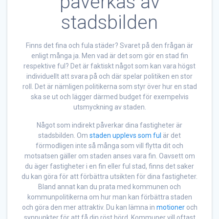
påverkas av
stadsbilden
Finns det fina och fula städer? Svaret på den frågan är
enligt många ja. Men vad är det som gör en stad fin
respektive ful? Det är faktiskt något som kan vara högst
individuellt att svara på och där spelar politiken en stor
roll. Det är nämligen politikerna som styr över hur en stad
ska se ut och lägger därmed budget för exempelvis
utsmyckning av staden.
Något som indirekt påverkar dina fastigheter är
stadsbilden. Om
staden upplevs som ful
är det
förmodligen inte så många som vill flytta dit och
motsatsen gäller om staden anses vara fin. Oavsett om
du äger fastigheter i en fin eller ful stad, finns det saker
du kan göra för att förbättra utsikten för dina fastigheter.
Bland annat kan du prata med kommunen och
kommunpolitikerna om hur man kan förbättra staden
och göra den mer attraktiv. Du kan lämna in
motioner
och
synpunkter för att få din röst hörd. Kommuner vill oftast