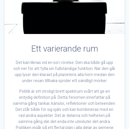
Ett varierande rum
Det kan liknas vid en sol i rörelse. Den ska både gå upp
och ner för att fylla sin fullständiga funktion. När den går
upp lyser den klarast på planetens alla hörn medan den
under resan tillbaka sprider ett oändligt mörker.
Politik är ett otroligt brett spektrum svårt att ge en
entydig definition på. Detta fenomen innefattar på
samma gång tankar, känslor, reflektioner och beteenden.
Det står både för sig själv och kan kombineras med en
rad andra aspekter. Det är delarna och helheten på
samma gång där det enda inte utesluter det andra.
Politiken ingår på ett flertal plan i alla delar av gemene