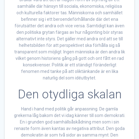
samhälle där hänsyn till sociala, ekonomiska, religiösa
och kulturella faktorer tas. Människorna och samhället
befinner sig i ett beroendeförhållande där det ena
förutsätter det andra och vice versa. Samtidigt kan även
den politiska grytan färgas av hur någonting bör styras
alternativt inte styrs. Det gäller med andra ord att se till
helhetsbilden för att perspektivet ska förhålla sig så
transparent som möjligt. Ingen människa är den andra lik
vilket genom historiens gång på gott och ont fått en rad
konsekvenser. Politik är ett ständigt föränderligt
fenomen med tanke på att oliktänkande är en lika
naturlig del som idéutbytet.
Den otydliga skalan
Hand i hand med politik går anpassning. De gamla
grekerna låg bakom det vi idag känner till som demokrati.
En i grunden god samhällsåskådning men som i sin
renaste form även kantas av negativa attribut. Den goda
demokratin är som två sidor av samma mynt. Den