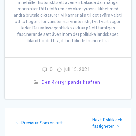
innehåller historiskt sett även en baksida där många
människor fått utstå ren och skär tyranni i likhet med
andra brutala diktaturer. Vi känner alla till det svåra valet i
att ta höger eller vänster när vi inte riktigt vet vart vägen
leder. Dessa livsögonblick skildras på ett tämligen
fascinerande sätt även inom det politiska landskapet.
Ibland blir det bra, ibland blir det mindre bra.
0
juli 15, 2021
Den övergripande kraften
Inläggsnavigering
Next
Next:
Politik och
Previous
Previous:
Som en ratt
post:
fastigheter
post: