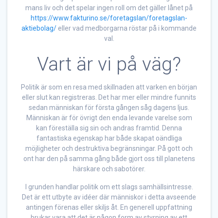
mans liv och det spelar ingen roll om det gäller lånet på
https://www.fakturino.se/foretagslan/foretagslan-
aktiebolag/
eller vad medborgarna röstar på i kommande
val.
Vart är vi på väg?
Politik är som en resa med skillnaden att varken en början
eller slut kan registreras. Det har mer eller mindre funnits
sedan människan för första gången såg dagens ljus.
Människan är för övrigt den enda levande varelse som
kan föreställa sig sin och andras framtid. Denna
fantastiska egenskap har både skapat oändliga
möjligheter och destruktiva begränsningar. På gott och
ont har den på samma gång både gjort oss till planetens
härskare och sabotörer.
I grunden handlar politik om ett slags samhällsintresse.
Det är ett utbyte av idéer där människor i detta avseende
antingen förenas eller skiljs åt. En generell uppfattning
brukar vara att det är någon form av styrning av ett