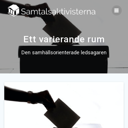
Skip
to
content
Ett varierande rum
Den samhällsorienterade ledsagaren