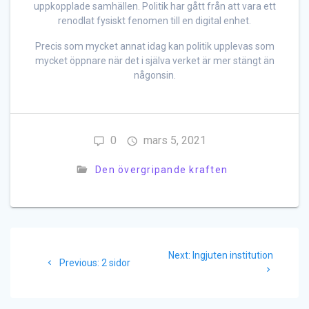
uppkopplade samhällen. Politik har gått från att vara ett
renodlat fysiskt fenomen till en digital enhet.
Precis som mycket annat idag kan politik upplevas som
mycket öppnare när det i själva verket är mer stängt än
någonsin.
0
mars 5, 2021
Den övergripande kraften
Inläggsnavigering
Next
Next:
Ingjuten institution
Previous
Previous:
2 sidor
post:
post: