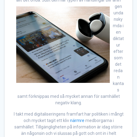
allt det onda. Just den här typen av handlingar blir anin
gen
unda
nsky
mda i
en
diktat
ur
efter
som
det
reda
n
kanta
s
samt förknippas med så mycket annan för samhället
negativ klang.
I takt med digitaliseringens framfart har politiken i mångt
och mycket tagit ett kliv
närmre
medborgarna i
samhället. Tillgängligheten på information är idag större
än någonsin och vi slussas på gott och ont in i helt