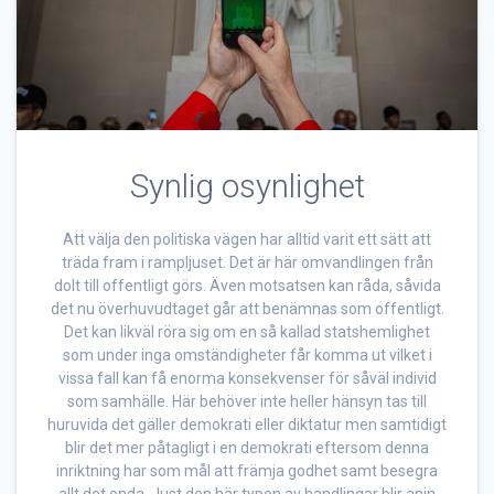
Synlig osynlighet
Att välja den politiska vägen har alltid varit ett sätt att
träda fram i rampljuset. Det är här omvandlingen från
dolt till offentligt görs. Även motsatsen kan råda, såvida
det nu överhuvudtaget går att benämnas som offentligt.
Det kan likväl röra sig om en så kallad statshemlighet
som under inga omständigheter får komma ut vilket i
vissa fall kan få enorma konsekvenser för såväl individ
som samhälle. Här behöver inte heller hänsyn tas till
huruvida det gäller demokrati eller diktatur men samtidigt
blir det mer påtagligt i en demokrati eftersom denna
inriktning har som mål att främja godhet samt besegra