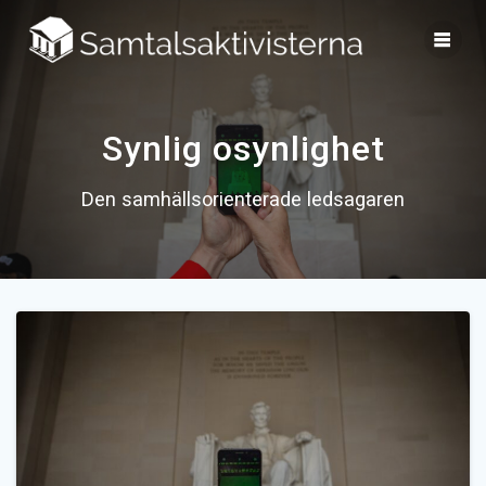
Skip
to
content
Synlig osynlighet
Den samhällsorienterade ledsagaren