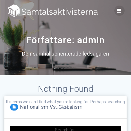
Skip
to
content
Författare:
admin
Den samhällsorienterade ledsagaren
Nothing Found
It seems we can’t find what you’re looking for. Perhaps searching
Nationalism Vs. Globalism
can help.
Search for: